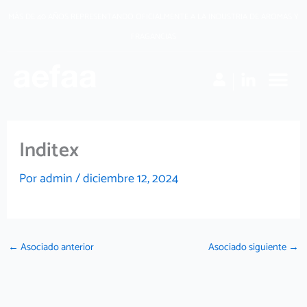
Ir
MÁS DE 40 AÑOS REPRESENTANDO OFICIALMENTE A LA INDUSTRIA DE AROMAS Y
al
FRAGANCIAS
contenido
Inditex
Por
admin
/
diciembre 12, 2024
←
Asociado anterior
Asociado siguiente
→