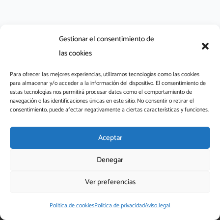
Gestionar el consentimiento de
las cookies
Para ofrecer las mejores experiencias, utilizamos tecnologías como las cookies
para almacenar y/o acceder a la información del dispositivo. El consentimiento de
L
estas tecnologías nos permitirá procesar datos como el comportamiento de
i
navegación o las identificaciones únicas en este sitio. No consentir o retirar el
consentimiento, puede afectar negativamente a ciertas características y funciones.
n
k
aefaa@aefaa.com
e
Aceptar
Aviso legal
Política de privacidad
Política de cookies
d
FAQs
Denegar
i
n
Ver preferencias
-
® 2026 Aefaa – Asociación Española de Fragancias y Aromas
i
Alimentarios, Todos los derechos reservados
Política de cookies
Política de privacidad
Aviso legal
n