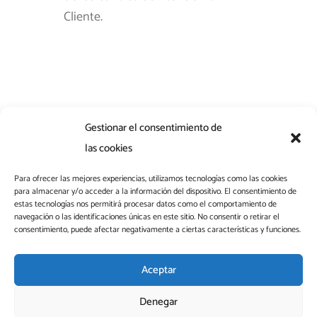
Cliente.
Gestionar el consentimiento de
las cookies
Para ofrecer las mejores experiencias, utilizamos tecnologías como las cookies
para almacenar y/o acceder a la información del dispositivo. El consentimiento de
L
estas tecnologías nos permitirá procesar datos como el comportamiento de
i
navegación o las identificaciones únicas en este sitio. No consentir o retirar el
consentimiento, puede afectar negativamente a ciertas características y funciones.
n
k
aefaa@aefaa.com
e
Aceptar
Aviso legal
Política de privacidad
Política de cookies
d
FAQs
Denegar
i