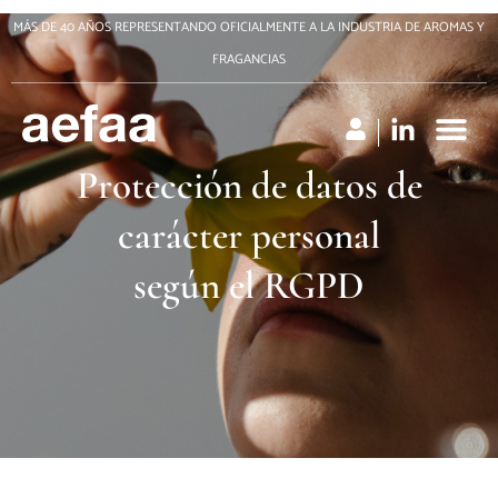
Ir
MÁS DE 40 AÑOS REPRESENTANDO OFICIALMENTE A LA INDUSTRIA DE AROMAS Y
al
FRAGANCIAS
contenido
Protección de datos de
carácter personal
según el RGPD