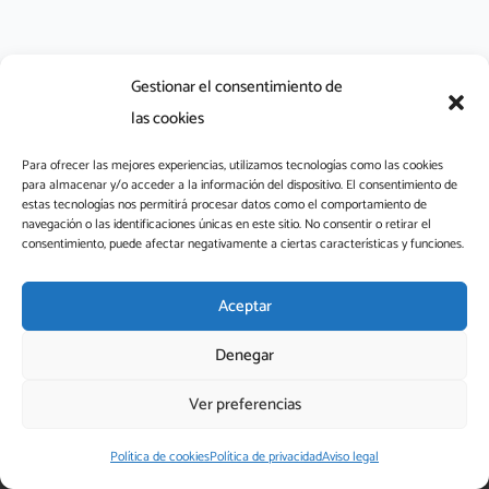
Gestionar el consentimiento de
las cookies
Para ofrecer las mejores experiencias, utilizamos tecnologías como las cookies
para almacenar y/o acceder a la información del dispositivo. El consentimiento de
L
estas tecnologías nos permitirá procesar datos como el comportamiento de
i
navegación o las identificaciones únicas en este sitio. No consentir o retirar el
consentimiento, puede afectar negativamente a ciertas características y funciones.
n
k
aefaa@aefaa.com
e
Aceptar
Aviso legal
Política de privacidad
Política de cookies
d
FAQs
Denegar
i
n
Ver preferencias
-
® 2026 Aefaa – Asociación Española de Fragancias y Aromas
i
Alimentarios, Todos los derechos reservados
Política de cookies
Política de privacidad
Aviso legal
n