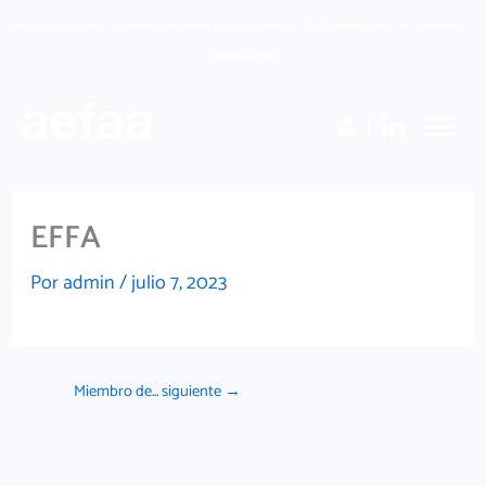
Ir
MÁS DE 40 AÑOS REPRESENTANDO OFICIALMENTE A LA INDUSTRIA DE AROMAS Y
al
FRAGANCIAS
contenido
EFFA
Por
admin
/
julio 7, 2023
Miembro de... siguiente
→