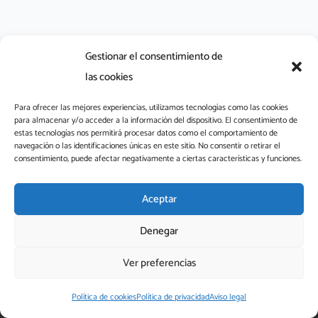
Gestionar el consentimiento de
las cookies
Para ofrecer las mejores experiencias, utilizamos tecnologías como las cookies
para almacenar y/o acceder a la información del dispositivo. El consentimiento de
L
estas tecnologías nos permitirá procesar datos como el comportamiento de
i
navegación o las identificaciones únicas en este sitio. No consentir o retirar el
consentimiento, puede afectar negativamente a ciertas características y funciones.
n
k
aefaa@aefaa.com
e
Aceptar
Aviso legal
Política de privacidad
Política de cookies
d
FAQs
Denegar
i
n
Ver preferencias
-
® 2026 Aefaa – Asociación Española de Fragancias y Aromas
i
Alimentarios, Todos los derechos reservados
Política de cookies
Política de privacidad
Aviso legal
n