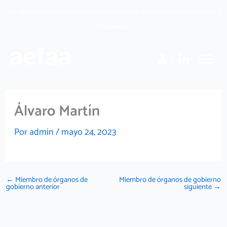
Ir
MÁS DE 40 AÑOS REPRESENTANDO OFICIALMENTE A LA INDUSTRIA DE AROMAS Y
al
FRAGANCIAS
contenido
Álvaro Martín
Por
admin
/
mayo 24, 2023
←
Miembro de órganos de
Miembro de órganos de gobierno
gobierno anterior
siguiente
→