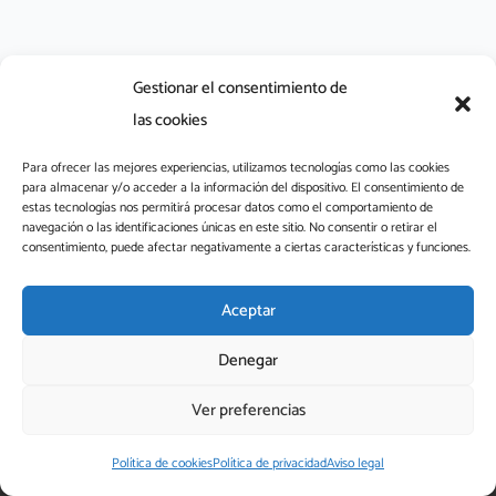
Gestionar el consentimiento de
las cookies
Para ofrecer las mejores experiencias, utilizamos tecnologías como las cookies
para almacenar y/o acceder a la información del dispositivo. El consentimiento de
L
estas tecnologías nos permitirá procesar datos como el comportamiento de
i
navegación o las identificaciones únicas en este sitio. No consentir o retirar el
consentimiento, puede afectar negativamente a ciertas características y funciones.
n
k
aefaa@aefaa.com
e
Aceptar
Aviso legal
Política de privacidad
Política de cookies
d
FAQs
Denegar
i
n
Ver preferencias
-
® 2026 Aefaa – Asociación Española de Fragancias y Aromas
i
Alimentarios, Todos los derechos reservados
Política de cookies
Política de privacidad
Aviso legal
n