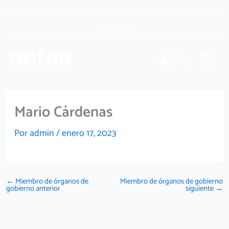
Ir
MÁS DE 40 AÑOS REPRESENTANDO OFICIALMENTE A LA INDUSTRIA DE AROMAS Y
al
FRAGANCIAS
contenido
Mario Cárdenas
Por
admin
/
enero 17, 2023
←
Miembro de órganos de
Miembro de órganos de gobierno
gobierno anterior
siguiente
→