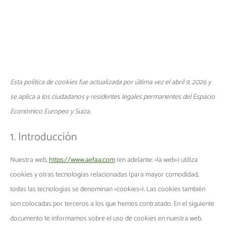
Ir
Consent
Consent
Consent
Consent
Consent
Consent
Consent
Consent
Consent
Consent
Consent
Consent
Estadísticas
Marketing
MÁS DE 40 AÑOS REPRESENTANDO OFICIALMENTE A LA INDUSTRIA DE AROMAS Y
al
to
to
to
to
to
to
to
to
to
to
to
to
FRAGANCIAS
contenido
service
service
service
service
service
service
service
service
service
service
service
service
elementor
woocommerce
google-
wordpress
linkedin
complianz
under-
google-
google-
youtube
intercom-
varios
analytics
construction
fonts
recaptcha
messenger
Esta política de cookies fue actualizada por última vez el abril 9, 2026 y
se aplica a los ciudadanos y residentes legales permanentes del Espacio
Económico Europeo y Suiza.
1. Introducción
Nuestra web,
https://www.aefaa.com
(en adelante: «la web») utiliza
cookies y otras tecnologías relacionadas (para mayor comodidad,
todas las tecnologías se denominan «cookies»). Las cookies también
son colocadas por terceros a los que hemos contratado. En el siguiente
documento te informamos sobre el uso de cookies en nuestra web.