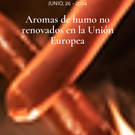
JUNIO, 26
-
2024
Aromas de humo no
renovados en la Unión
Europea