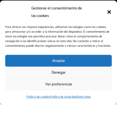
Gestionar el consentimiento de
las cookies
Para ofrecer las mejores experiencias, utilizamos tecnologías como las cookies
para almacenar y/o acceder a la información del dispositivo. El consentimiento de
La
seguridad alimentaria
es una prioridad en la
estas tecnologías nos permitirá procesar datos como el comportamiento de
navegación o las identificaciones únicas en este sitio. No consentir o retirar el
industria de los aromas.
Los recientes dictámenes
consentimiento, puede afectar negativamente a ciertas características y funciones.
científicos sobre la seguridad de los aromas de humo
se han basado en nuevos requerimientos sobre
Aceptar
investigaciones científicas, así como en nuevo
Denegar
enfoque de la evaluación de los mismos. En este
punto, cabe destacar el trabajo de las empresas del
Ver preferencias
sector de aromas, cuyo compromiso por la
transparencia y seguridad es siempre lo primero.
Política de cookies
Política de privacidad
Aviso legal
También es una cuestión prioritaria para
EFFA
(Asociación Europea de Aromas) y
AEFAA
(Asociación